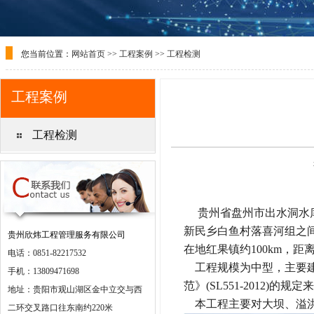
您当前位置：
网站首页
>>
工程案例
>>
工程检测
工程案例
工程检测
贵州省盘州市出水洞水
新民乡白鱼村落喜河组之
贵州欣炜工程管理服务有限公司
在地红果镇约100km，距
电话：0851-82217532
工程规模为中型，主要
手机：13809471698
范》(SL551-2012)
地址：贵阳市观山湖区金中立交与西
本工程主要对大坝、溢
二环交叉路口往东南约220米