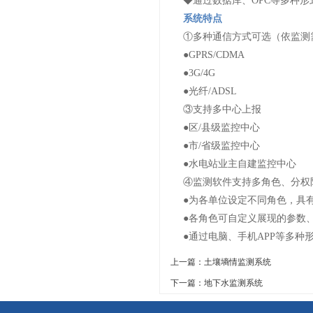
◆通过数据库、
OPC
等多种形
系统特点
①多种通信方式可选（依监测
●
GPRS/CDMA
●
3G/4G
●光纤
/ADSL
③支持多中心上报
●区
/
县级监控中心
●市
/
省级监控中心
●水电站业主自建监控中心
④监测软件支持多角色、分权
●为各单位设定不同角色，具
●各角色可自定义展现的参数
●通过电脑、手机
APP
等多种
上一篇：土壤墒情监测系统
下一篇：地下水监测系统