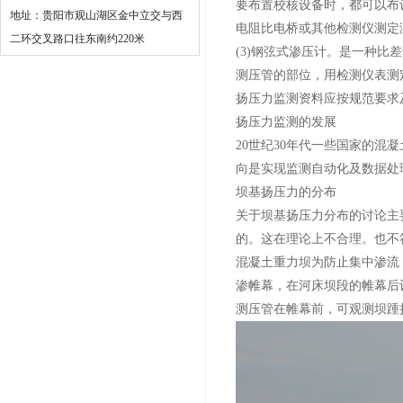
要布置校核设备时，都可以布
地址：贵阳市观山湖区金中立交与西
电阻比电桥或其他检测仪测定
二环交叉路口往东南约220米
(3)钢弦式渗压计。是一种
测压管的部位，用检测仪表测
扬压力监测资料应按规范要求
扬压力监测的发展
20世纪30年代一些国家的
向是实现监测自动化及数据处
坝基扬压力的分布
关于坝基扬压力分布的讨论主
的。这在理论上不合理。也不
混凝土重力坝为防止集中渗流
渗帷幕，在河床坝段的帷幕后
测压管在帷幕前，可观测坝踵