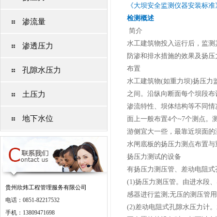
《大坝安全监测仪器安装标准》SL 
检测概述
渗流量
简介
水工建筑物投入运行后，监测
渗透压力
防渗和排水措施的效果及扬压
布置
孔隙水压力
水工建筑物(如重力坝)扬压
土压力
之间。沿纵向断面每个坝段布
渗流特性、坝体结构等不同情
地下水位
面上一般布置4个~7个测点
游侧宜大一些，最靠近坝面的
水闸底板的扬压力测点布置与
扬压力测试的设备
有扬压力测压管、差动电阻式
(1)扬压力测压管。由进水
贵州欣炜工程管理服务有限公司
感器进行监测;无压的测压管
电话：0851-82217532
(2)差动电阻式孔隙水压力
手机：13809471698