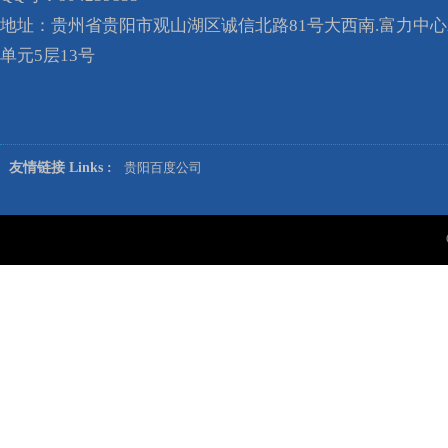
地址：贵州省贵阳市观山湖区诚信北路81号大西南.富力中心A
单元5层13号
友情链接 Links :
贵阳百度公司